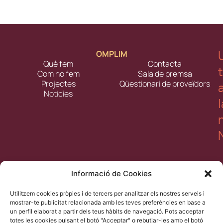
OMPLIM
Què fem
Contacta
Com ho fem
Sala de premsa
Projectes
Qüestionari de proveïdors
Notícies
l
Informació de Cookies
Utilitzem cookies pròpies i de tercers per analitzar els nostres serveis i
mostrar-te publicitat relacionada amb les teves preferències en base a
un perfil elaborat a partir dels teus hàbits de navegació. Pots acceptar
ll
totes les cookies pulsant el botó "Acceptar" o rebutjar-les amb el botó