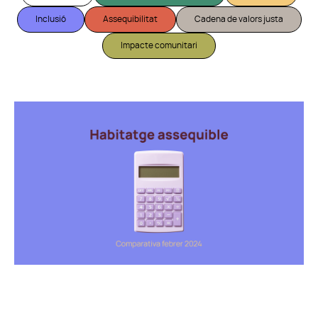
Inclusió
Assequibilitat
Cadena de valors justa
Impacte comunitari