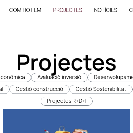
COM HO FEM
PROJECTES
NOTÍCIES
C
Projectes
i econòmica
Avaluació inversió
Desenvolupame
al
Gestió construcció
Gestió Sostenibilitat
Projectes R+D+I