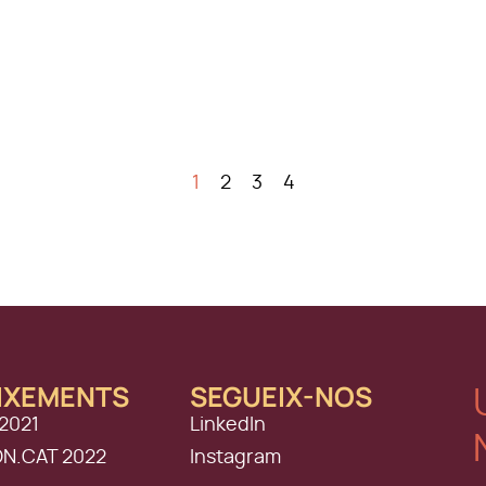
1
2
3
4
IXEMENTS
SEGUEIX-NOS
2021
LinkedIn
ON.CAT 2022
Instagram