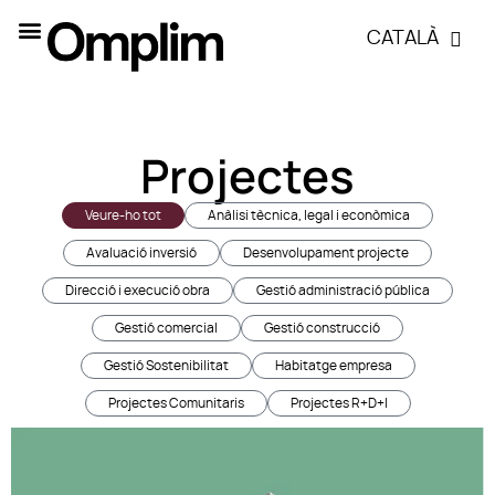
CATALÀ
Projectes
Veure-ho tot
Anàlisi tècnica, legal i econòmica
Avaluació inversió
Desenvolupament projecte
Direcció i execució obra
Gestió administració pública
Gestió comercial
Gestió construcció
Gestió Sostenibilitat
Habitatge empresa
Projectes Comunitaris
Projectes R+D+I