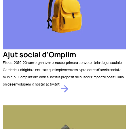
Ajut social d’Omplim
El curs 2019-20 vam organitzar la nostra primera convocatòria d’ajut social a
Cardedeu, dirigida a entitats que implementessin projectes d’acció social al
municipi. Complint així amb el nostre propòsit de buscar l’impacte positiu allà
on desenvolupem la nostra activitat.