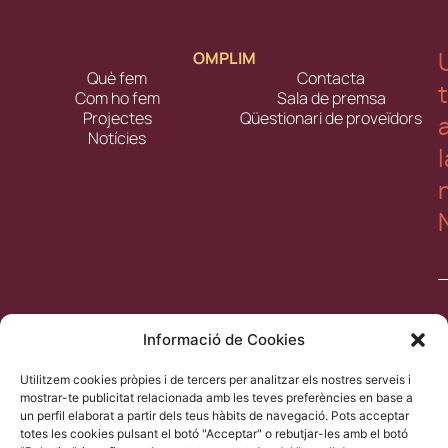
OMPLIM
Què fem
Contacta
Com ho fem
Sala de premsa
Projectes
Qüestionari de proveïdors
Notícies
l
Informació de Cookies
Utilitzem cookies pròpies i de tercers per analitzar els nostres serveis i
ll
mostrar-te publicitat relacionada amb les teves preferències en base a
a
un perfil elaborat a partir dels teus hàbits de navegació. Pots acceptar
l
totes les cookies pulsant el botó "Acceptar" o rebutjar-les amb el botó