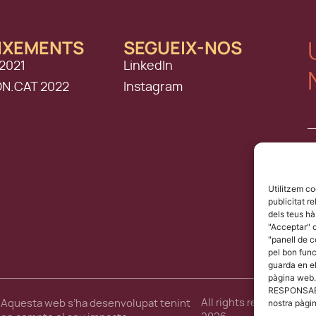
IXEMENTS
SEGUEIX-NOS
2021
LinkedIn
ON.CAT 2022
Instagram
Utilitzem co
publicitat r
dels teus hà
"Acceptar" o
"panell de 
pel bon func
guarda en el
pàgina web.
RESPONSABLE
All rights reserved, Om
nostra pàgi
Aquesta web s’ha desenvolupat tenint