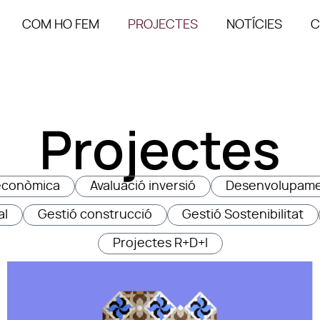
COM HO FEM
PROJECTES
NOTÍCIES
C
Projectes
i econòmica
Avaluació inversió
Desenvolupame
al
Gestió construcció
Gestió Sostenibilitat
Projectes R+D+I