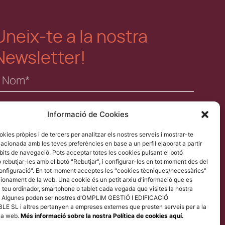
Uneix-te a la nostra
Newsletter!
Informació de Cookies
okies pròpies i de tercers per analitzar els nostres serveis i mostrar-te
He llegit i accepto la política de privacitat.
elacionada amb les teves preferències en base a un perfil elaborat a partir
bits de navegació. Pots acceptar totes les cookies pulsant el botó
 rebutjar-les amb el botó "Rebutjar", i configurar-les en tot moment des del
Enviar
configuració". En tot moment acceptes les "cookies tècniques/necessàries"
ionament de la web. Una cookie és un petit arxiu d'informació que es
 teu ordinador, smartphone o tablet cada vegada que visites la nostra
 Algunes poden ser nostres d'OMPLIM GESTIÓ I EDIFICACIÓ
 SL i altres pertanyen a empreses externes que presten serveis per a la
plim
na web.
Més informació sobre la nostra Política de cookies aquí.