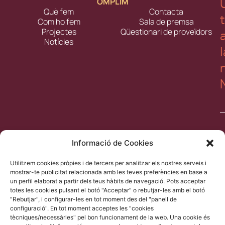
OMPLIM
Què fem
Contacta
Com ho fem
Sala de premsa
Projectes
Qüestionari de proveïdors
Notícies
l
Informació de Cookies
Utilitzem cookies pròpies i de tercers per analitzar els nostres serveis i
ll
mostrar-te publicitat relacionada amb les teves preferències en base a
a
un perfil elaborat a partir dels teus hàbits de navegació. Pots acceptar
l
totes les cookies pulsant el botó "Acceptar" o rebutjar-les amb el botó
"Rebutjar", i configurar-les en tot moment des del "panell de
d
configuració". En tot moment acceptes les "cookies
p
tècniques/necessàries" pel bon funcionament de la web. Una cookie és