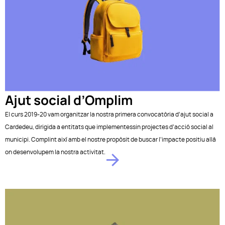
Ajut social d’Omplim
El curs 2019-20 vam organitzar la nostra primera convocatòria d’ajut social a
Cardedeu, dirigida a entitats que implementessin projectes d’acció social al
municipi. Complint així amb el nostre propòsit de buscar l’impacte positiu allà
on desenvolupem la nostra activitat.