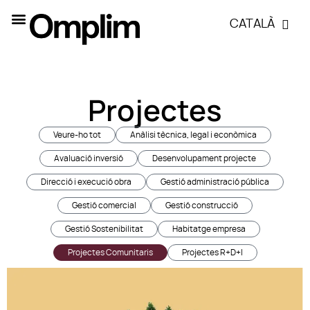
CATALÀ
Projectes
Veure-ho tot
Anàlisi tècnica, legal i econòmica
Avaluació inversió
Desenvolupament projecte
Direcció i execució obra
Gestió administració pública
Gestió comercial
Gestió construcció
Gestió Sostenibilitat
Habitatge empresa
Projectes Comunitaris
Projectes R+D+I