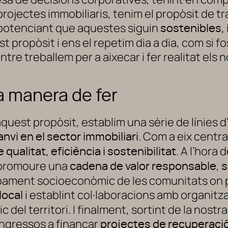
projectes immobiliaris, tenim el propòsit de 
potenciant que aquestes siguin
sostenibles, 
t propòsit i ens el repetim dia a dia, com si 
tre treballem per a aixecar i fer realitat els 
a manera de fer
 aquest propòsit, establim una sèrie de línies
. Com a eix centr
anvi en el sector immobiliari
. A l’hora
e qualitat, eficiència i sostenibilitat
 promoure una
,
cadena de valor responsable
s
pament socioeconòmic de les comunitats on p
i establint col·laboracions amb organit
local
del territori. I finalment, sortint de la nost
ingressos a finançar
projectes de recuperaci