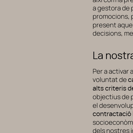
a gestora de 
promocions, 
present aques
decisions, men
La nostr
Per a activar
voluntat de
c
alts criteris d
objectius de
el desenvolu
contractació 
socioeconòmic 
dels nostres 