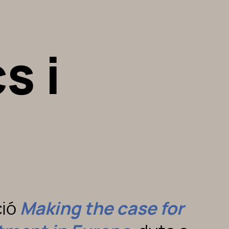
s i
Making the case for
ció