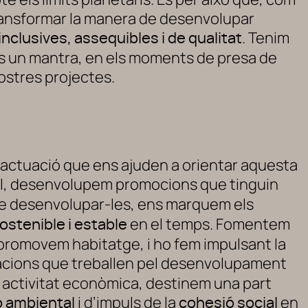
transformar la manera de desenvolupar
. Tenim
inclusives, assequibles i de qualitat
fos un mantra, en els moments de presa de
nostres projectes.
 d’actuació que ens ajuden a orientar aquesta
al, desenvolupem promocions que tinguin
 de desenvolupar-les, ens marquem els
en el temps. Fomentem
ostenible i estable
romovem habitatge, i ho fem impulsant la
zacions que treballen pel desenvolupament
ra activitat econòmica, destinem una part
i d’impuls de la
en
ó ambiental
cohesió social