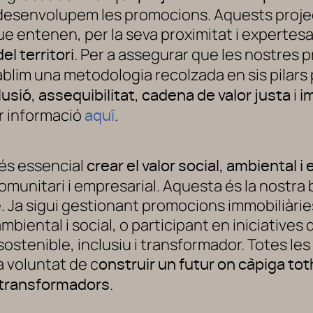
desenvolupem les promocions. Aquests projec
ue entenen, per la seva proximitat i expertesa
. Per a assegurar que les nostres
l territori
ablim una metodologia recolzada en sis pilars 
,
,
i
lusió
assequibilitat
cadena de valor justa
i
r informació
.
aquí
és essencial
crear el valor social, ambiental 
unitari i empresarial. Aquesta és la nostra br
 Ja sigui gestionant promocions immobiliàrie
biental i social, o participant en iniciatives 
sostenible, inclusiu i transformador. Totes l
a voluntat de c
onstruir un futur on càpiga tot
.
 transformadors