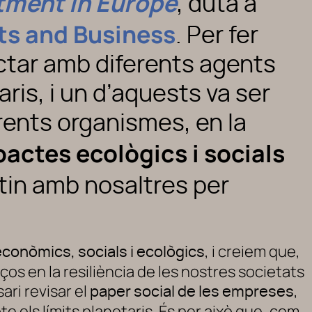
tment in Europe
, duta a
ts and Business
. Per fer
ctar amb diferents agents
is, i un d’aquests va ser
rents organismes, en la
pactes ecològics i socials
tin amb nosaltres per
, i creiem que,
conòmics, socials i ecològics
ços en la resiliència de les nostres societats
ari revisar el
,
paper social de les empreses
e els límits planetaris. És per això que, com