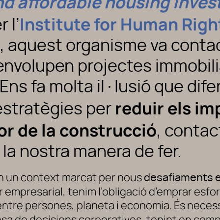
nd affordable housing inves
Institute for Human Righ
 l’
e, aquest organisme va conta
nvolupen projectes immobiliar
Ens fa molta il·lusió que dife
reduir els im
estratègies per
or de la construcció
, contac
 la nostra manera de fer.
n un context marcat per nous
desafiaments e
 empresarial, tenim l’obligació d’emprar esfor
 entre persones, planeta i economia. És necess
esa de decisions corporatives, tenint en compt