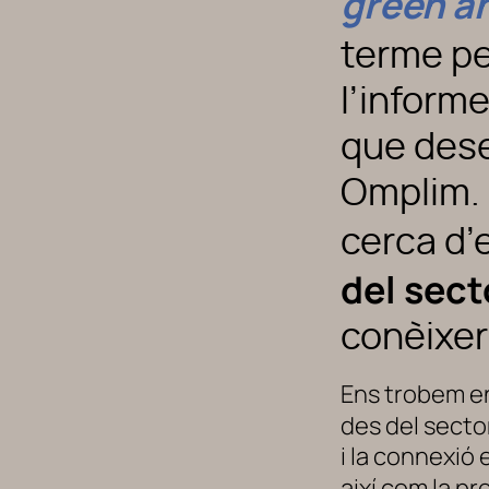
green a
terme per
l’inform
que dese
Omplim. 
cerca d’
del sect
conèixer
Ens trobem e
des del sector
i la connexió
així com la pr