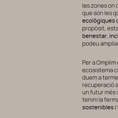
les zones on 
que són les q
ecològiques de
propòsit, est
,
benestar
inc
podeu amplia
Per a Omplim 
ecosistema com
duem a terme.
recuperació am
un futur més 
tenim la ferm
sostenibles i