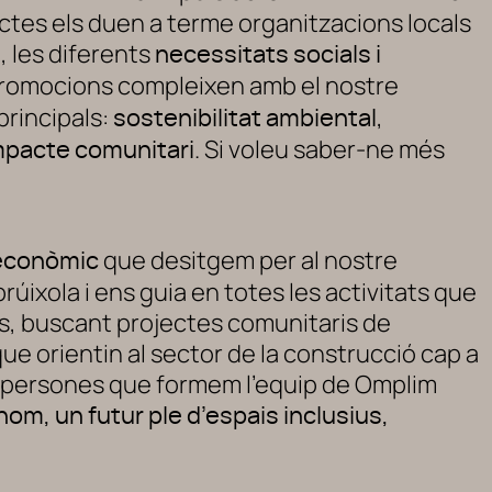
tes els duen a terme organitzacions locals
, les diferents
necessitats socials i
 promocions compleixen amb el nostre
principals:
,
sostenibilitat ambiental
. Si voleu saber-ne més
mpacte comunitari
que desitgem per al nostre
i econòmic
úixola i ens guia en totes les activitats que
s, buscant projectes comunitaris de
que orientin al sector de la construcció cap a
es persones que formem l’equip de Omplim
hom, un futur ple d’espais inclusius,