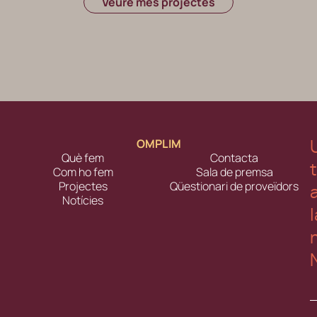
Veure més projectes
OMPLIM
Què fem
Contacta
Com ho fem
Sala de premsa
Projectes
Qüestionari de proveïdors
Notícies
l