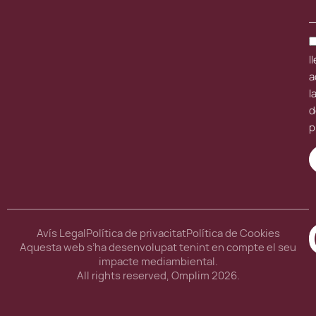
ll
a
l
d
p
Avís Legal
Política de privacitat
Política de Cookies
Aquesta web s’ha desenvolupat tenint en compte el seu
impacte mediambiental.
All rights reserved, Omplim 2026.