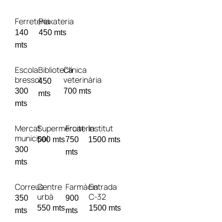
Ferreteria
Peixateria
140
450 mts
mts
Escola
Biblioteca
Clínica
bressol
veterinària
450
300
700 mts
mts
mts
Mercat
Supermercat
Fruiteria
Institut
municipal
500 mts
750
1500 mts
300
mts
mts
Correus
Centre
Farmàcia
Entrada
urbà
C-32
350
900
550 mts
1500 mts
mts
mts