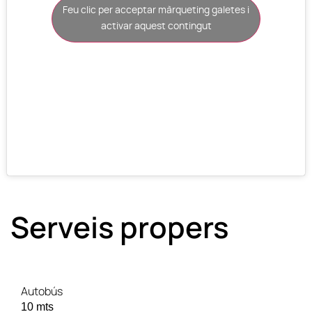
Feu clic per acceptar màrqueting galetes i
activar aquest contingut
Serveis propers
Autobús
10 mts