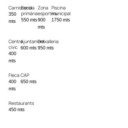
Carnisseria
Escola
Zona
Piscina
primària
esportiva
municipal
350
550 mts
900
1750 mts
mts
mts
Centre
Ajuntament
Deixalleria
cívic
600 mts
950 mts
400
mts
Fleca
CAP
400
650 mts
mts
Restaurants
450 mts