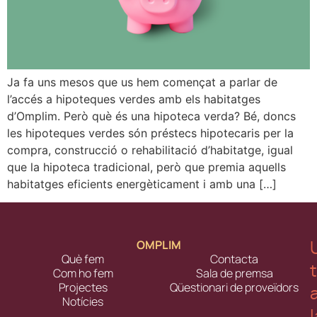
Ja fa uns mesos que us hem començat a parlar de
l’accés a hipoteques verdes amb els habitatges
d’Omplim. Però què és una hipoteca verda? Bé, doncs
les hipoteques verdes són préstecs hipotecaris per la
compra, construcció o rehabilitació d’habitatge, igual
que la hipoteca tradicional, però que premia aquells
habitatges eficients energèticament i amb una […]
OMPLIM
Què fem
Contacta
Com ho fem
Sala de premsa
Projectes
Qüestionari de proveïdors
Notícies
l