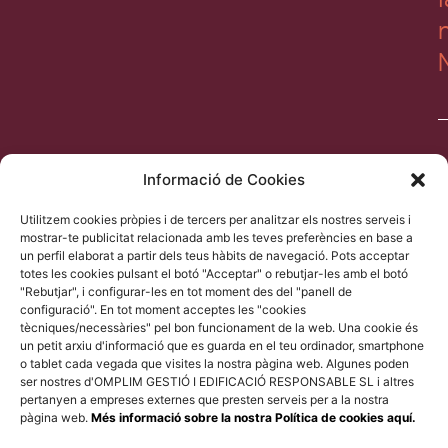
Informació de Cookies
Utilitzem cookies pròpies i de tercers per analitzar els nostres serveis i
ll
mostrar-te publicitat relacionada amb les teves preferències en base a
a
un perfil elaborat a partir dels teus hàbits de navegació. Pots acceptar
l
totes les cookies pulsant el botó "Acceptar" o rebutjar-les amb el botó
"Rebutjar", i configurar-les en tot moment des del "panell de
d
configuració". En tot moment acceptes les "cookies
p
tècniques/necessàries" pel bon funcionament de la web. Una cookie és
un petit arxiu d'informació que es guarda en el teu ordinador, smartphone
o tablet cada vegada que visites la nostra pàgina web. Algunes poden
ser nostres d'OMPLIM GESTIÓ I EDIFICACIÓ RESPONSABLE SL i altres
pertanyen a empreses externes que presten serveis per a la nostra
pàgina web.
Més informació sobre la nostra Política de cookies aquí.