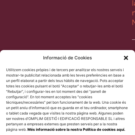
l
Informació de Cookies
Utilitzem cookies pròpies i de tercers per analitzar els nostres serveis i
ll
mostrar-te publicitat relacionada amb les teves preferències en base a
a
un perfil elaborat a partir dels teus hàbits de navegació. Pots acceptar
l
totes les cookies pulsant el botó "Acceptar" o rebutjar-les amb el botó
"Rebutjar", i configurar-les en tot moment des del "panell de
d
configuració". En tot moment acceptes les "cookies
p
tècniques/necessàries" pel bon funcionament de la web. Una cookie és
un petit arxiu d'informació que es guarda en el teu ordinador, smartphone
o tablet cada vegada que visites la nostra pàgina web. Algunes poden
ser nostres d'OMPLIM GESTIÓ I EDIFICACIÓ RESPONSABLE SL i altres
pertanyen a empreses externes que presten serveis per a la nostra
pàgina web.
Més informació sobre la nostra Política de cookies aquí.