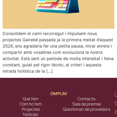
Consolidem el camí recorregut i impulsem nous
projectes Gairebé passada ja la primera meitat d’aquest
2026, ens agradaria fer una petita pausa, mirar enrere i
compartir amb vosaltres com evoluciona la nostra
activitat. Està sent un període de molta intensitat i feina
constant, guiat pel rigor tècnic, el criteri i aquesta
mirada holística de la […]
OMPLIM
Què fem
Contacta
Com ho fem
Sala de premsa
Projectes
Qüestionari de proveïdors
Notícies