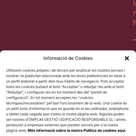
l
Informació de Cookies
Utilitzem cookies pròpies i de tercers per analitzar els nostres serveis i
ll
mostrar-te publicitat relacionada amb les teves preferències en base a
a
un perfil elaborat a partir dels teus hàbits de navegació. Pots acceptar
l
totes les cookies pulsant el botó "Acceptar" o rebutjar-les amb el botó
"Rebutjar", i configurar-les en tot moment des del "panell de
d
configuració". En tot moment acceptes les "cookies
p
tècniques/necessàries" pel bon funcionament de la web. Una cookie és
un petit arxiu d'informació que es guarda en el teu ordinador, smartphone
o tablet cada vegada que visites la nostra pàgina web. Algunes poden
ser nostres d'OMPLIM GESTIÓ I EDIFICACIÓ RESPONSABLE SL i altres
pertanyen a empreses externes que presten serveis per a la nostra
pàgina web.
Més informació sobre la nostra Política de cookies aquí.