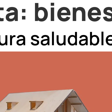
ta:
biene
ura saludabl