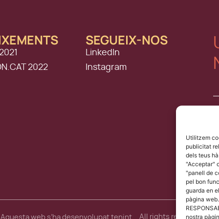
IXEMENTS
SEGUEIX-NOS
2021
LinkedIn
ON.CAT 2022
Instagram
Utilitzem co
publicitat r
dels teus hà
"Acceptar" o
"panell de 
pel bon func
guarda en el
pàgina web.
RESPONSABLE
All rights reserved, Om
nostra pàgi
Aquesta web s’ha desenvolupat tenint