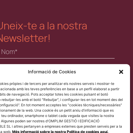
Uneix-te a la nostra
Newsletter!
Informació de Cookies
okies pròpies i de tercers per analitzar els nostres serveis i mostrar-te
He llegit i accepto la política de privacitat.
elacionada amb les teves preferències en base a un perfil elaborat a partir
bits de navegació. Pots acceptar totes les cookies pulsant el botó
 rebutjar-les amb el botó "Rebutjar", i configurar-les en tot moment des del
Enviar
configuració". En tot moment acceptes les "cookies tècniques/necessàries"
ionament de la web. Una cookie és un petit arxiu d'informació que es
 teu ordinador, smartphone o tablet cada vegada que visites la nostra
 Algunes poden ser nostres d'OMPLIM GESTIÓ I EDIFICACIÓ
 SL i altres pertanyen a empreses externes que presten serveis per a la
plim
na web.
Més informació sobre la nostra Política de cookies aquí.