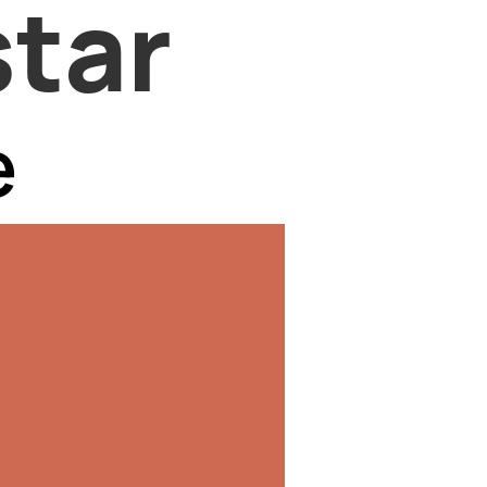
star
e