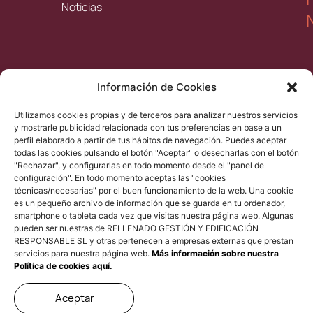
Noticias
Información de Cookies
Utilizamos cookies propias y de terceros para analizar nuestros servicios
y mostrarle publicidad relacionada con tus preferencias en base a un
y
perfil elaborado a partir de tus hábitos de navegación. Puedes aceptar
l
todas las cookies pulsando el botón "Aceptar" o desecharlas con el botón
"Rechazar", y configurarlas en todo momento desde el "panel de
d
configuración". En todo momento aceptas las "cookies
p
técnicas/necesarias" por el buen funcionamiento de la web. Una cookie
es un pequeño archivo de información que se guarda en tu ordenador,
smartphone o tableta cada vez que visitas nuestra página web. Algunas
pueden ser nuestras de RELLENADO GESTIÓN Y EDIFICACIÓN
RESPONSABLE SL y otras pertenecen a empresas externas que prestan
servicios para nuestra página web.
Más información sobre nuestra
Política de cookies aquí.
Aviso Legal
Política de privacidad
Política de Cookies
Aceptar
Esta web se ha desarrollado teniendo en cuenta su impacto