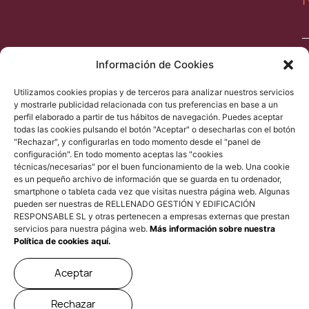
Información de Cookies
Utilizamos cookies propias y de terceros para analizar nuestros servicios
y mostrarle publicidad relacionada con tus preferencias en base a un
y
perfil elaborado a partir de tus hábitos de navegación. Puedes aceptar
l
todas las cookies pulsando el botón "Aceptar" o desecharlas con el botón
"Rechazar", y configurarlas en todo momento desde el "panel de
d
configuración". En todo momento aceptas las "cookies
p
técnicas/necesarias" por el buen funcionamiento de la web. Una cookie
es un pequeño archivo de información que se guarda en tu ordenador,
smartphone o tableta cada vez que visitas nuestra página web. Algunas
pueden ser nuestras de RELLENADO GESTIÓN Y EDIFICACIÓN
RESPONSABLE SL y otras pertenecen a empresas externas que prestan
servicios para nuestra página web.
Más información sobre nuestra
Política de cookies aquí.
Aviso Legal
Política de privacidad
Política de Cookies
Aceptar
Esta web se ha desarrollado teniendo en cuenta su impacto
ambiental.
Rechazar
All rights reserved, Omplim 2026.